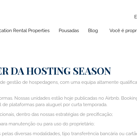
cation Rental Properties
Pousadas
Blog
Você é propri
Alagoas
Alagoas
Blog
Bahia
Pernambuco
Turismo em Recife
Pernambuco
Rio Grande do Sul
Rio Grande Sul
R DA HOSTING SEASON
São Paulo
de gestão de hospedagens, com uma equipa altamente qualificada
ormas. Nossas unidades estão hoje publicadas no Airbnb. Bookin
de plataformas para aluguel por curta temporada.
nais, dentro das nossas estratégias de precificação;
para manutenção ou para uso do proprietário;
pelas diversas modalidades, tipo transferência bancária ou cartão