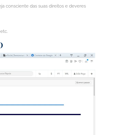
a consciente das suas direitos e deveres
etc.
O