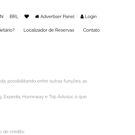
EN
BRL
Advertiser Panel
Login
etário?
Localizador de Reservas
Contato
, possibilitando entre outras funções, as
g, Expedia, Homeway e Trip Advisor, o que
 de crédito.