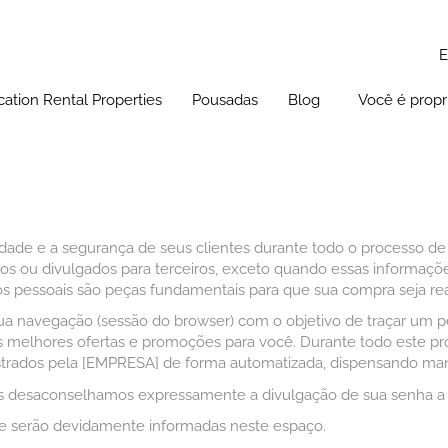
cation Rental Properties
Pousadas
Blog
Você é propri
Alagoas
Alagoas
Blog
Bahia
Pernambuco
Turismo em Recife
Pernambuco
Rio Grande do Sul
Rio Grande Sul
São Paulo
ade e a segurança de seus clientes durante todo o processo de
ados ou divulgados para terceiros, exceto quando essas informaçõ
dos pessoais são peças fundamentais para que sua compra seja re
a navegação (sessão do browser) com o objetivo de traçar um perfi
as melhores ofertas e promoções para você. Durante todo este 
gistrados pela [EMPRESA] de forma automatizada, dispensando m
s desaconselhamos expressamente a divulgação de sua senha a 
ade serão devidamente informadas neste espaço.