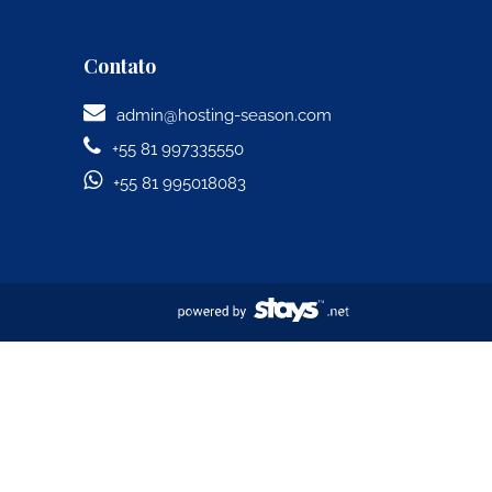
Contato
admin@hosting-season.com
+55 81 997335550
+55 81 995018083